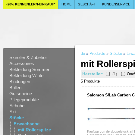
-20% KENNENLERN-EINKAUF*
HOME
GESCHÄFT
KUNDENSERVICE
de
»
Produkte
»
Stöcke
»
Erw
Skiroller & Zubehör
mit Rollersp
Accessoires
Bekleidung Sommer
Hersteller:
(1)
One
Bekleidung Winter
Bindungen
5 Produkt
e
Brillen
Gutscheine
Salomon S/Lab Carbon Cl
Pflegeprodukte
Schuhe
Ski
Stöcke
Erwachsene
mit Rollerspitze
Kauftipp von derdoppelstock.at!