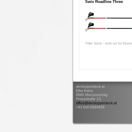
Swix Roadline Three
Toller Stock - nicht nur für Einste
derdoppelstock.at
Elke Kainz
8680 Mürzzuschlag
Pretulstraße 1/1
office@derdoppelstock.at
+43 650 6684656