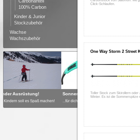
Carbonanteil
Carbonstock von Salomon. Mit ge
Click-Schlaufen.
100% Carbon
Kinder & Junior
Stockzubehör
Wachse
Wachszubehör
One Way Storm 2 Street K
Toller Stock zum Skirollern oder
Sonnenbrille nicht vergessen
Freude schenken - GUTSCH
Winter. Es ist die Sommerspitze 
...für dich und deine Kinder!
... von derdoppelstock.at!