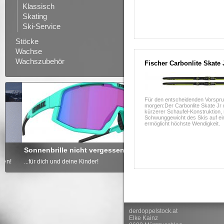
Klassisch
Skating
Ski-Service
Stöcke
Wachse
Wachszubehör
Fischer Carbonlite Skate 
Für den entscheidenden Vorspru
morgen:Der Carbonlite Skate Jr m
kürzerer Schaufel-Konstruktion, 
Schwunggewicht des Skis auf e
ermöglicht höchste Wendigkeit.
Sonnenbrille nicht vergessen
Freude schenken - GUTSCH
...für dich und deine Kinder!
... von derdoppelstock.at!
derdoppelstock.at
Elke Kainz