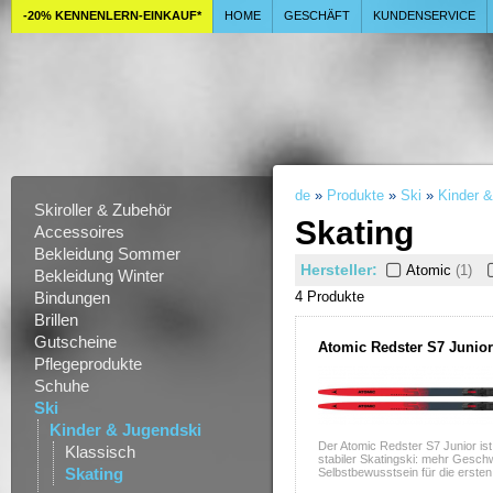
-20% KENNENLERN-EINKAUF*
HOME
GESCHÄFT
KUNDENSERVICE
de
»
Produkte
»
Ski
»
Kinder 
Skiroller & Zubehör
Skating
Accessoires
Bekleidung Sommer
Hersteller:
Atomic
(1)
Bekleidung Winter
Bindungen
4 Produkt
e
Brillen
Gutscheine
Atomic Redster S7 Junio
Pflegeprodukte
Schuhe
Ski
Kinder & Jugendski
Der Atomic Redster S7 Junior ist
Klassisch
stabiler Skatingski: mehr Geschw
Skating
Selbstbewusstsein für die erst