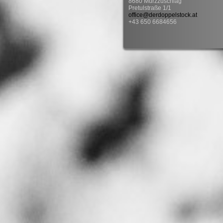
8680 Mürzzuschlag
Pretulstraße 1/1
office@derdoppelstock.at
+43 650 6684656