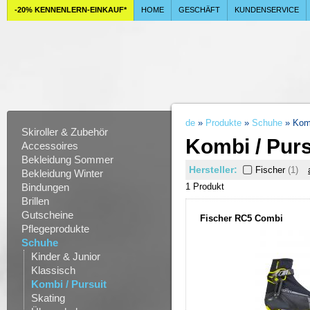
-20% KENNENLERN-EINKAUF*
HOME
GESCHÄFT
KUNDENSERVICE
de
»
Produkte
»
Schuhe
» Komb
Skiroller & Zubehör
Kombi / Purs
Accessoires
Bekleidung Sommer
Hersteller:
Fischer
(1)
Bekleidung Winter
Bindungen
1 Produkt
Brillen
Gutscheine
Fischer RC5 Combi
Pflegeprodukte
Schuhe
Kinder & Junior
Klassisch
Kombi / Pursuit
Skating