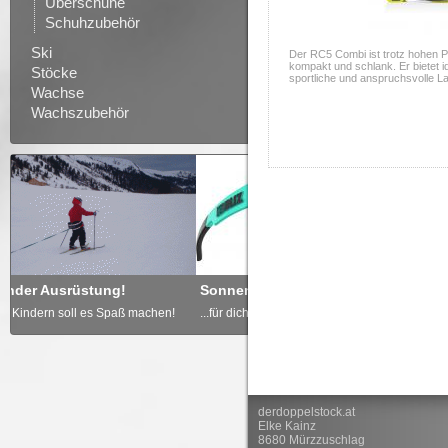
Überschuhe
Schuhzubehör
Ski
Der RC5 Combi ist trotz hohen 
kompakt und schlank. Er bietet id
Stöcke
sportliche und anspruchsvolle La
Wachse
Wachszubehör
Sonnenbrille nicht vergessen
Freude schenken - GUT
en!
...für dich und deine Kinder!
... von derdoppelstock.at!
derdoppelstock.at
Elke Kainz
8680 Mürzzuschlag