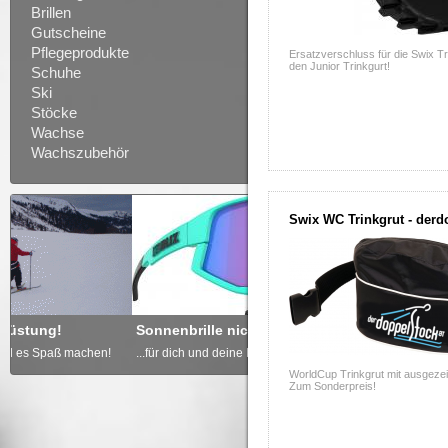
Brillen
Gutscheine
Pflegeprodukte
Ersatzverschluss für die Swix Tr
den Junior Trinkgurt!
Schuhe
Ski
Stöcke
Wachse
Wachszubehör
Swix WC Trinkgrut - derd
Sonnenbrille nicht vergessen
Freude schenken - GUTSCH
...für dich und deine Kinder!
... von derdoppelstock.at!
WorldCup Trinkgrut mit ausgeze
Zum Sonderpreis!