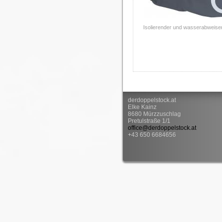
Isolierender und wasserabweisen
derdoppelstock.at
Elke Kainz
8680 Mürzzuschlag
Pretulstraße 1/1
office@derdoppelstock.at
+43 650 6684656