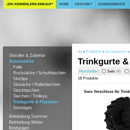
-20% KENNENLERN-EINKAUF*
HOME
GESCHÄFT
KUNDENSERVICE
de
»
Produkte
»
Accessoires
» 
Skiroller & Zubehör
Trinkgurte &
Accessoires
Felle
Hersteller:
Swix
(6)
Rucksäcke / Schuhtaschen
Skiclips
18 Produkt
e
Skisäcke / Rollertaschen
Stocktaschen
Swix Verschluss für Trink
Taschen / Trolleys
Trinkgurte & Flaschen
Sonstiges
Bekleidung Sommer
Bekleidung Winter
Bindungen