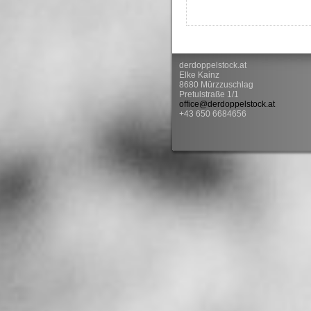
derdoppelstock.at
Elke Kainz
8680 Mürzzuschlag
Pretulstraße 1/1
office@derdoppelstock.at
+43 650 6684656