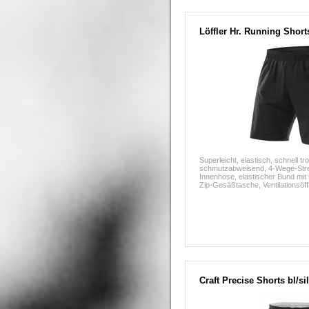
Löffler Hr. Running Short
Superleicht, elastisch, schnell 
schmutzabweisend, 4-Wege-Stre
Innenhose, elastischer Bund mit
Zip-Gesäßtasche, Ventilationsöf
Craft Precise Shorts bl/si