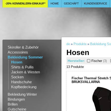
-20% KENNENLERN-EINKAUF*
HOME
GESCHÄFT
KUNDENSERVICE
de
»
Produkte
»
Bekleidung S
Skiroller & Zubehör
Hosen
Accessoires
Bekleidung Sommer
Hersteller:
Fischer
(3)
Hosen
Shirts & Pullis
13 Produkt
e
Jacken & Westen
Socken
Fischer Thermal Stretch 
Handschuhe
BRUKSVALLARNA
Kopfbedeckung
Bekleidung Winter
Bindungen
Brillen
Gutscheine