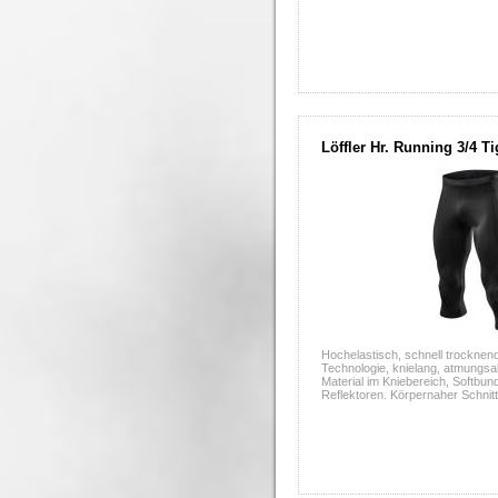
Löffler Hr. Running 3/4 T
Hochelastisch, schnell trockne
Technologie, knielang, atmungsak
Material im Kniebereich, Softbun
Reflektoren. Körpernaher Schnitt