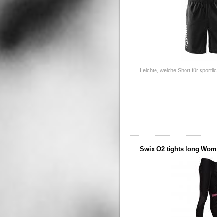
Leichte, weiche Short für sportlic
Swix O2 tights long Wo