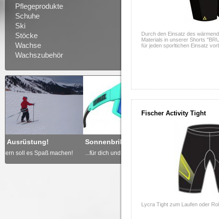
Pflegeprodukte
Schuhe
Ski
Durch den Einsatz des wärmend
Stöcke
Materials in unserer Shorts "B
Wachse
für jeden sporltichen Einsatz vorb
Wachszubehör
Fischer Activity Tight
Sonnenbrille nicht vergessen
Freude schenken - GUTSCH
...für dich und deine Kinder!
... von derdoppelstock.at!
Lycra Tight zum Laufen oder Rol