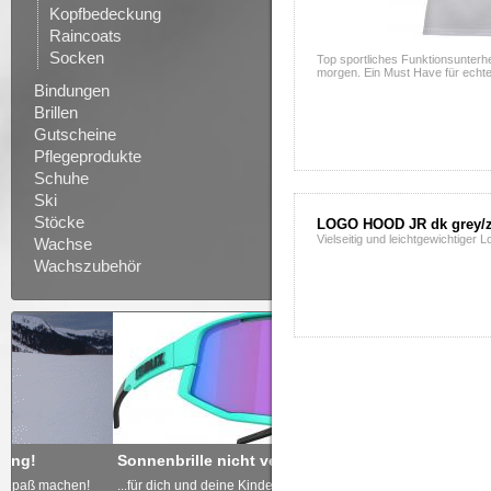
Kopfbedeckung
Raincoats
Socken
Top sportliches Funktionsunterh
morgen. Ein Must Have für echte
Bindungen
Brillen
Gutscheine
Pflegeprodukte
Schuhe
Ski
Stöcke
LOGO HOOD JR dk grey/
Vielseitig und leichtgewichtiger 
Wachse
Wachszubehör
Sonnenbrille nicht vergessen
Freude schenken - GUTSCH
...für dich und deine Kinder!
... von derdoppelstock.at!