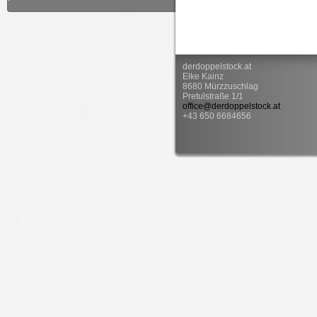
derdoppelstock.at
Elke Kainz
8680 Mürzzuschlag
Pretulstraße 1/1
office@derdoppelstock.at
+43 650 6684656