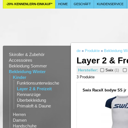
-20% KENNENLERN-EINKAUF*
HOME
GESCHÄFT
KUNDENSERVICE
de
»
Produkte
»
Bekleidung Wi
Skiroller & Zubehör
Layer 2 & Fre
Accessoires
Bekleidung Sommer
Hersteller:
Swix
(1)
Bekleidung Winter
Kinder
3 Produkt
e
Funktionsunterwäsche
Layer 2 & Freizeit
Swix RaceX bodyw SS jr
Rennanzüge
Überbekleidung
Primaloft & Daune
Herren
Damen
Handschuhe