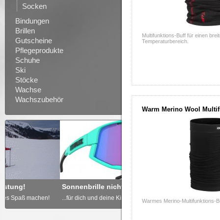
Socken
Bindungen
Brillen
Multifunktions-Buff für einen bre
Gutscheine
Temperaturbereich.
Pflegeprodukte
Schuhe
Ski
Stöcke
Wachse
Wachszubehör
Warm Merino Wool Multif
Sonnenbrille nicht vergessen
Freude schenken - GUTSCH
...für dich und deine Kinder!
... von derdoppelstock.at!
Warmes Merino-Multifunktions-Bu