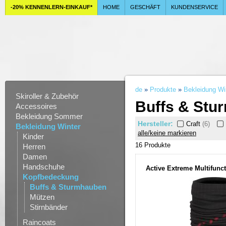
-20% KENNENLERN-EINKAUF*
HOME
GESCHÄFT
KUNDENSERVICE
de
»
Produkte
»
Bekleidung Wi
Skiroller & Zubehör
Buffs & Stu
Accessoires
Bekleidung Sommer
Hersteller:
Craft
(6)
Bekleidung Winter
alle/keine markieren
Kinder
16 Produkt
e
Herren
Damen
Handschuhe
Active Extreme Multifunc
Kopfbedeckung
Buffs & Sturmhauben
Mützen
Stirnbänder
Raincoats