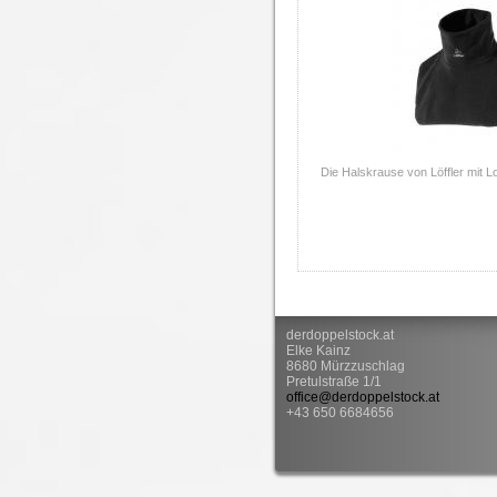
Die Halskrause von Löffler mit L
derdoppelstock.at
Elke Kainz
8680 Mürzzuschlag
Pretulstraße 1/1
office@derdoppelstock.at
+43 650 6684656