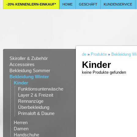
-20% KENNENLERN-EINKAUF*
HOME
GESCHÄFT
KUNDENSERVICE
de
»
Produkte
»
Bekleidung Wi
Skiroller & Zubehör
Kinder
Accessoires
Bekleidung Sommer
keine Produkte gefunden
Bekleidung Winter
Kinder
Funktionsunterwäsche
Layer 2 & Freizeit
Rennanzüge
Überbekleidung
Primaloft & Daune
Herren
Damen
Handschuhe