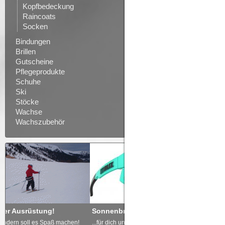
Kopfbedeckung
Raincoats
Socken
Bindungen
Brillen
Gutscheine
Pflegeprodukte
Schuhe
Ski
Stöcke
Wachse
Wachszubehör
Sonnenbrille nicht vergessen
Freude schenken - GUTSCH
...für dich und deine Kinder!
... von derdoppelstock.at!