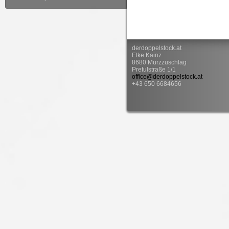
derdoppelstock.at
Elke Kainz
8680 Mürzzuschlag
Pretulstraße 1/1
office@derdoppelstock.at
+43 650 6684656