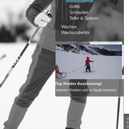
Stockzubehör
Griffe
Schlaufen
Teller & Spitzen
Wachse
Wachszubehör
Kinder Ausrüstung!
Sonnenbrille nicht vergessen
en Kindern soll es Spaß machen!
...für dich und deine Kinder!
.
d
E
8