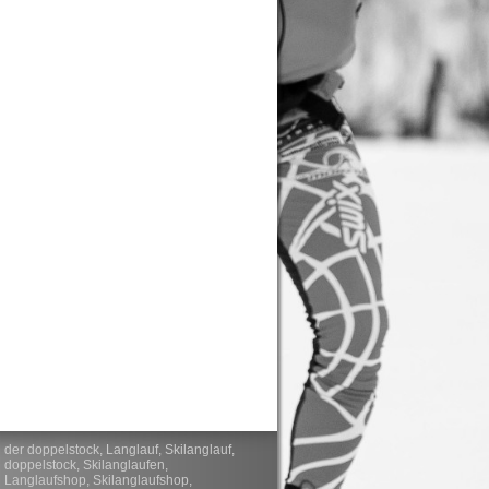
der doppelstock, Langlauf, Skilanglauf,
doppelstock, Skilanglaufen,
Langlaufshop, Skilanglaufshop,