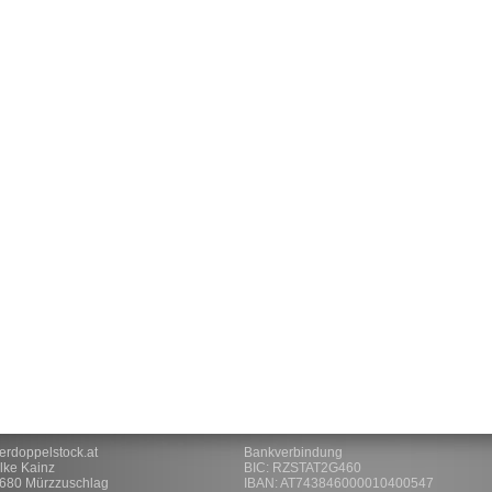
Freude schenken - GUTSCHEIN
.. von derdoppelstock.at!
erdoppelstock.at
Bankverbindung
lke Kainz
BIC: RZSTAT2G460
680 Mürzzuschlag
IBAN: AT743846000010400547